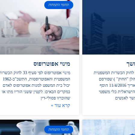
תחומי התמחות
משך
מינוי אפוטרופוס
עקבות תיקון 18 לחוק הכשרות המשפטית
מינוי אפוטרופוס לפי סעיף 33 לחוק הכשרו
לן "החוק" ) שפורסם
המשפטית והאפוטרופסות, התשכ"ב-1962
בספר החוקים בתאריך 11/4/2016 הוסף
יכול בית המשפט למנות אפוטרופוס לאדם
ישראלית כלי משפטי
במקרים הבאים: לקטין ששני הוריו מתו או
שר לאנשים
שהוכרזו פסולי-דין
קרא עוד »
תחומי התמחות