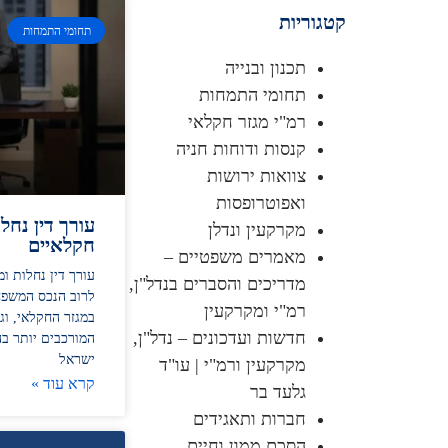
קטגוריות
תחומי התמחות
תכנון ובנייה
תחומי התמחות
רמ"י מגזר חקלאי
קנסות ודוחות חניה
צוואות ירושות
ואפוטרופסות
עורך דין נחל
מקרקעין ונדלן
חקלאיים
מאמרים משפטיים –
עורך דין נחלות ו
מדריכים והסברים בנדל"ן,
לרוב הנכס המשפח
רמ"י ומקרקעין
במגזר החקלאי, ו
חדשות ועדכונים – נדל"ן,
המורכבים יותר ב
ישראל
מקרקעין ורמ"י | עו"ד
קרא עוד »
גלעד בר
חברות ותאגידים
הסכם ממון וחיים