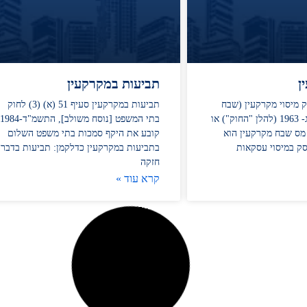
ן
תביעות במקרקעין
ק מיסוי מקרקעין (שבח
תביעות במקרקעין סעיף 51 (א) (3) לחוק
ורכישה), התשכ"ג- 1963 (להלן "החוק") או
בתי המשפט [נוסח משולב], התשמ"ד-1984
מס שבח מקרקעין הוא
קובע את היקף סמכות בתי משפט השלום
סק במיסוי עסקאות
בתביעות במקרקעין כדלקמן: תביעות בדבר
חזקה
קרא עוד »