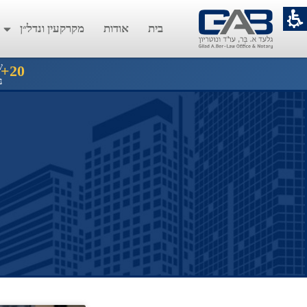
בית
אודות
מקרקעין ונדל״ן
ש
20+
נ