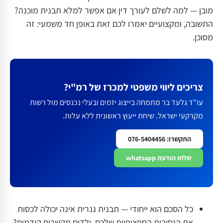
מובן — למה לשלם לעורך דין אם אפשר למלא תבנית מוכנה?
התשובה, ומקצועיים יאמרו לכם זאת באופן חד משמעי: זה
מסוכן.
צריכים ליווי משפטי למכרז של רמ"י?
עו"ד גלעד בר מתמחה בייצוג יזמים ובעלי נכנסים מול רשות
מקרקעי ישראל. שיחת ייעוץ ראשונית ללא עלות.
התקשרו: 076-5404456
שלחו הודעת whatsapp
כל הסכם הוא ייחודי — תבנית גנרית אינה יכולה לכסות
את הנסיבות הספציפיות שלכם. ילדים מקשרים קודמים?