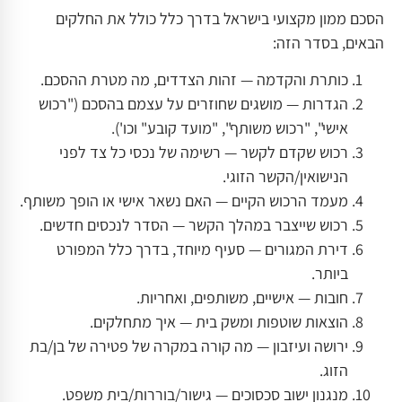
הסכם ממון מקצועי בישראל בדרך כלל כולל את החלקים
הבאים, בסדר הזה:
כותרת והקדמה — זהות הצדדים, מה מטרת ההסכם.
הגדרות — מושגים שחוזרים על עצמם בהסכם ("רכוש
אישי", "רכוש משותף", "מועד קובע" וכו').
רכוש שקדם לקשר — רשימה של נכסי כל צד לפני
הנישואין/הקשר הזוגי.
מעמד הרכוש הקיים — האם נשאר אישי או הופך משותף.
רכוש שייצבר במהלך הקשר — הסדר לנכסים חדשים.
דירת המגורים — סעיף מיוחד, בדרך כלל המפורט
ביותר.
חובות — אישיים, משותפים, ואחריות.
הוצאות שוטפות ומשק בית — איך מתחלקים.
ירושה ועיזבון — מה קורה במקרה של פטירה של בן/בת
הזוג.
מנגנון ישוב סכסוכים — גישור/בוררות/בית משפט.