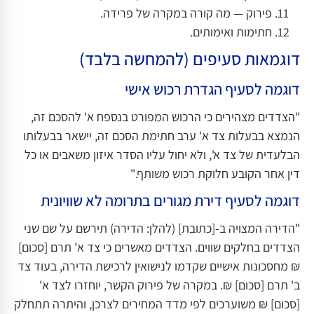
פירוק — מה קורה במקרה של פרידה.
חתימות ואימותים.
דוגמאות סעיפים (להמחשה בלבד)
דוגמה לסעיף הגדרת רכוש אישי
"הצדדים מצהירים כי הרכוש המפורט בנספח א' להסכם זה,
הנמצא בבעלות צד א' ערב חתימת הסכם זה, יישאר בבעלותו
הבלעדית של צד א', ולא יחול עליו הסדר איזון משאבים או כל
דין אחר הקובע חלוקת רכוש משותף."
דוגמה לסעיף דירת מגורים בתרומה לא שוויונית
"הדירה המצויה ב-[כתובת] (להלן: הדירה) תירשם על שם שני
הצדדים בחלקים שווים. הצדדים מאשרים כי צד א' תרם [סכום]
₪ מחסכונות אישיים שקדמו לנישואין לרכישת הדירה, בעוד צד
ב' תרם [סכום] ₪. במקרה של פירוק הקשר, יוחזרו לצד א'
[סכום] ₪ משוערכים לפי מדד המחירים לצרכן, והיתרה תתחלק