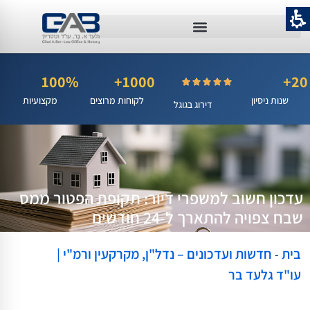
100%
1000+
20+
שנות ניסיון
לקוחות מרוצים
מקצועיות
דירוג בגוגל
עדכון חשוב למשפרי דיור: תקופת הפטור ממס
שבח צפויה להתארך ל-24 חודשים
בית
חדשות ועדכונים – נדל"ן, מקרקעין ורמ"י |
-
עו"ד גלעד בר