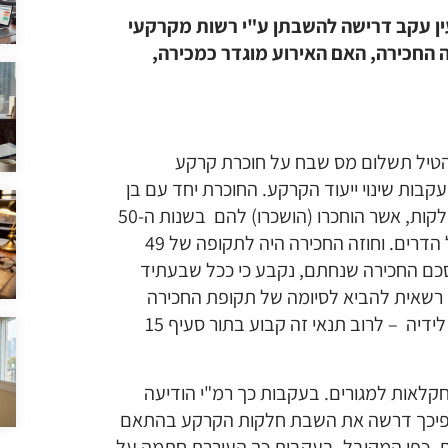
ן עקב דרישה להשבתן ע"י רשות מקרקעי
ה החכירה, האם האירוע מוגדר כמכירה,
הטיל תשלום מס שבח על חוכרת קרקע
בות שינוי ייעוד הקרקע. החוכרת יחד עם בן
זוגה שניפטר היו בעלי זכויות חכירה ב-5 חלקות, אשר הוחכרו (הושכרו) להם בשנות ה-50
על ידי אגודת "הדרי אשקלון" לצורך גידול הדרים. וחוזה החכירה היה לתקופה של 49
ים נוספות. בהסכם החכירה שנחתם, נקבע כי ככל שבעתיד
י רשאית להביא לסיומה של תקופת החכירה
ותהא זכאית לדרוש מהחוכר את השבתם לידיה – לרוב תנאי זה קבוע בתור סעיף 15
קלאות למגורים. בעקבות כך רמ"י הודיעה
 ולפיכך דרשה את השבת חלקות הקרקע בהתאם
רת, כפי המקובל. בעקבות כך העוררת חתמה על