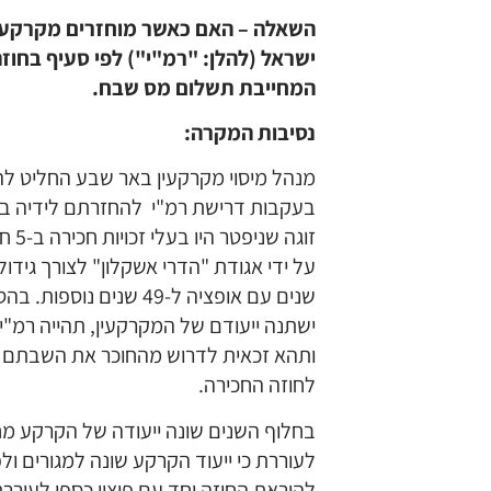
השאלה – האם כאשר מוחזרים מקרקעי
ישראל (להלן: "רמ"י") לפי סעיף בחוז
המחייבת תשלום מס שבח.
נסיבות המקרה:
מנהל מיסוי מקרקעין באר שבע החליט ל
בעקבות דרישת רמ"י להחזרתם לידיה בעק
שנים עם אופציה ל-49 שנ
ישתנה ייעודם של המקרקעין, תהייה רמ"
לחוזה החכירה.
בחלוף השנים שונה ייעודה של הקרקע מח
לעוררת כי ייעוד הקרקע שונה למגורים
להוראת החוזה יחד עם פיצוי כספי לעור