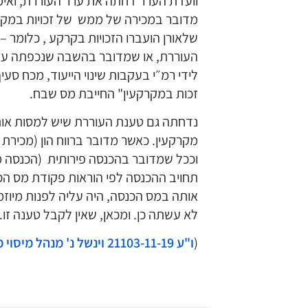
וועדת הערר דחתה את ערר העוררת, ואימ
מדובר במכירה של ממש של זכויות במקרקעי
שלאורן הועברו הזכויות בקרקע , כלומר – 
העוררת, או שמדובר בהשבה שנכפתה עלי
לידי רמ״י בעקבות שינוי הייעוד, מכח סע
זכות במקרקעין" החייבת מס שבח.
נדחתה גם טענת העוררת שיש למסות אותה
מקרקעין. כאשר מדובר ברווח הון (מכירת נ
וככל שמדובר בהכנסה פירותית (הכנסה ממ
תחויב ההכנסה לפי הוראות פקודת מס הכ
אותה במס הכנסה, היה עליה לפנות מיוז
לא עשתה כן. ומכאן, שאין לקבל טענה זו.
(
ו"ע 21103-11-19 וינשל נ' מנהל מיסוי מקרקעין באר-שבע