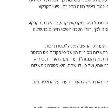
י כנגד ביטול חוזה החכירה , פינוי הקרקע
פי מנהל מיסוי מקרקעין קבע, כי השבת הקרקע
אם לכך, רווחי הסכם הפיצוי חייבים בתשלום
טענה כי ההשבה אינה "מכירת זכות
בתשלום מס רווח הון על-פי פקודת מס הכנסה
"א- 1961 (להלן: "פקודת מס הכנסה"). עוד טענה העוררת כי היא
אותי, ועל כן, לגישתה, היא פטורה מתשלום
אור זאת הגישה העוררת ערר על החלטה זאת