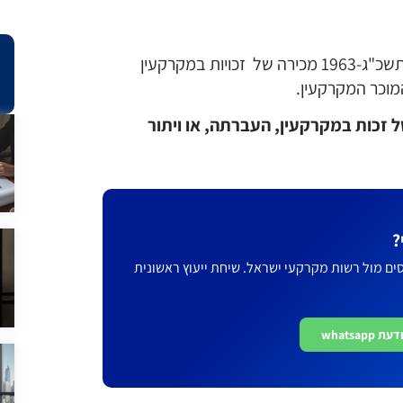
לפי חוק מיסוי מקרקעין (שבח ורכישה), התשכ"ג-1963 מכירה של זכויות במקרקעין
וכר המקרקעין.
זכות במקרקעין, העברתה, או ויתור
?
סים מול רשות מקרקעי ישראל. שיחת ייעוץ ראשונית
whatsapp