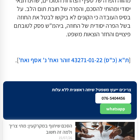
מהווה הפרה של סעיף הצהרות המוכרים, שהינו תנאי
יסודי ומהותי להסכם, והפרה של חובת תום הלב. על
בסיס העובדה כי הקונים לא ביקשו לבטל את החוזה
בשל הפרה יסודית של החוזה, ביהמ"ש פסק לטובתם
פיצויים והחזר הוצאות משפט.
[
ת"א (כ"ס) 43271-01-22 זוהר ואח' נ' אסף ואח'
].
צריכים ייעוץ משפטי? שיחה ראשונית ללא עלות
076-5404456
whatsapp
הסכם שיתוף במקרקעין: מתי צריך
ולמה זה חשוב
15/07/26