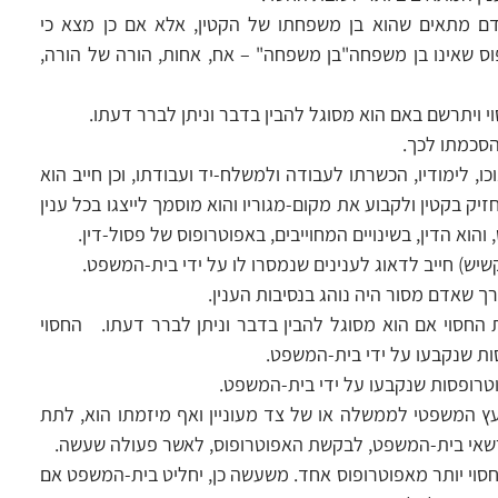
אדם מתאים שהוא בן משפחתו של הקטין, אלא אם כן מצא כי
פוס שאינו בן משפחה"בן משפחה" – אח, אחות, הורה של הורה,
 ויתרשם באם הוא מסוגל להבין בדבר וניתן לברר דעתו.
סכמתו לכך.
כו, לימודיו, הכשרתו לעבודה ולמשלח-יד ועבודתו, וכן חייב הוא
יק בקטין ולקבוע את מקום-מגוריו והוא מוסמך לייצגו בכל ענין
וא הדין, בשינויים המחוייבים, באפוטרופוס של פסול-דין.
שיש) חייב לדאוג לענינים שנמסרו לו על ידי בית-המשפט.
רך שאדם מסור היה נוהג בנסיבות הענין.
החסוי אם הוא מסוגל להבין בדבר וניתן לברר דעתו. החסוי
ות שנקבעו על ידי בית-המשפט.
וטרופסות שנקבעו על ידי בית-המשפט.
ץ המשפטי לממשלה או של צד מעוניין ואף מיזמתו הוא, לתת
כן רשאי בית-המשפט, לבקשת האפוטרופוס, לאשר פעולה שעשה.
סוי יותר מאפוטרופוס אחד. משעשה כן, יחליט בית-המשפט אם