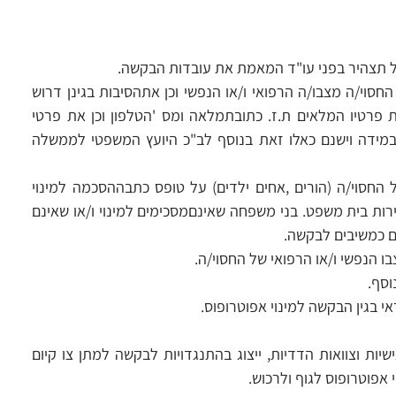
ל תצהיר בפני עו"ד המאמת את עובדות הבקשה.
וי/ה מצבו/ה הרפואי ו/או הנפשי וכן אתהסיבות בגינן דרוש
את פרטיו המלאים ת.ז. כתובתמלאה ומס 'הטלפון וכן את פרטי
נוספים לבקשה (ראה סעיף 3 להלן) במידה וישנם כאלו זאת בנוסף לב"כ היועץ המשפטי לממשלה
חסוי/ה (הורים ,אחים ילדים) על טופס כתבההסכמה למינוי
רות בית משפט. בני משפחה שאינםמסכימים למינוי ו/או שאינם
 כמשיבים לבקשה.
 הנפשי ו/או הרפואי של החסוי/ה.
 בגין הבקשה למינוי אפוטרופוס.
שיות וצוואות הדדיות, ייצוג בהתנגדויות לבקשה למתן צו קיום
 אפוטרופוס לגוף ולרכוש.