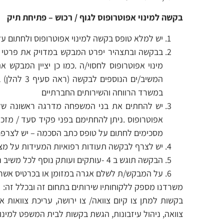
בקשה למינוי אפוטרופוס לגוף
/
רכוש – פתיחת תיק
יש למלא טופס בקשה למינוי אפוטרופוס ולחתום ע
בבקשה ובתצהיר יפרט המבקש במדויק את פרטי החס
מינוי אפוטרופוס לחסוי/ה .כמו כן יציין המבקש 
המשיב/ים ה
במשרד הרווחה והשירותים החברתיים
יש להחתים את בני המשפחה מדרגה ראשונה של ה
אפוטרופוס .ניתן להחתימם בפני פקיד סעד / מזכי
מסכימים לחתום על טופס כתב הסכמה – יש לצרפם
יש לצרף לבקשה תעודות רפואיות המעידות על מצבו
הבקשה תוגש ב 4 -עותקים ועותק נוסף לכל משיב נוסף.
על המבקש/ת לשלם אגרה במזומן או בכרטיס אשראי
משרדנו מספק ללקוחותיו שירותים בתחום זה ובכלל זה:
בקשות למתן צו קיום צוואה/ צו ירושה, עריכת צוואות אי
צוואה, ניהול עיזבונות, הגשת בקשות לבית המשפט למינוי