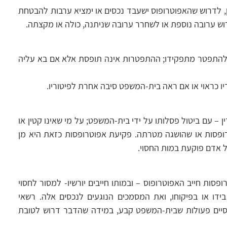
כן, לדרוש שהאפוטרופוס ישעבד נכסים או ימציא ערבות להבטחת
דרוש ערובה נוספת או לשחרר ערובה שניתנה, כולה או מקצתה.
 להתפטר מתפקידו; ההתפטרות אינה תופסת אלא אם בא עליה
 כראוי או אם ראה בית-המשפט סיבה אחרת לפיטוריו.
 – עם ביטול פסלותו על ידי בית-המשפט; על מי שאינו קטין או
ופסות או שהושגה מטרתה. פקיעת אפוטרופסות כזאת היא מן
ל אדם פוקעת במות החסוי.
סות חייב האפוטרופוס – ובמותו חייבים יורשיו- למסור לחסוי
דו או בפיקוחו, ואת המסמכים הנוגעים לנכסים אלה. רשאי
סיים פעולות שבית-המשפט קבע, במידה שהדבר דרוש לטובת