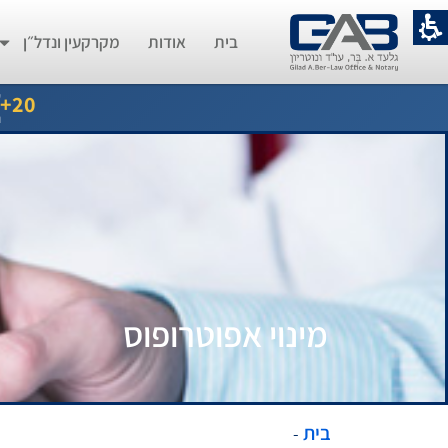
בית
אודות
מקרקעין ונדל״ן
ש
20+
נ
מינוי אפוטרופוס
בית
-