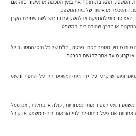
ית המשפט תהא בת-תוקף אף באין הסכמה או אישור כזה אם
ונה הסכמה או אישור של בית המשפט
יב האפוטרופוס להחזיקם או להשקיעם כדרוש לשם שמירת הקרן
תקנות או בדרך שהורה בית-המשפט.
פוס חייב להגיש לאפוטרופוס הכללי, תוך 30 ימים מיום מינויו, מסמך הקרוי פרטה , דו"ח של כל נכסי החסוי, כולל
זו או קבע מועד אחר להגשת הפרטה.
וטרופוס שנקבע על ידי בית-המשפט חל על החסוי ורשאי
המשפט רשאי לפטור אותו מאחריותו, כולה או בחלקה, אם פעל
א באחריות אם פעל בתום-לב לפי הוראות בית-המשפט או קיבל